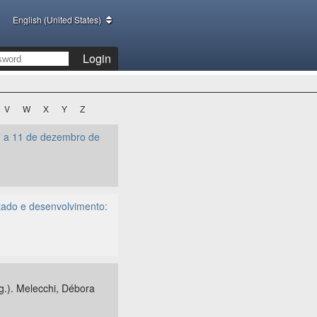
English (United States)
Login
V
W
X
Y
Z
a 7 a 11 de dezembro de
stado e desenvolvimento:
rg.). Melecchi, Débora