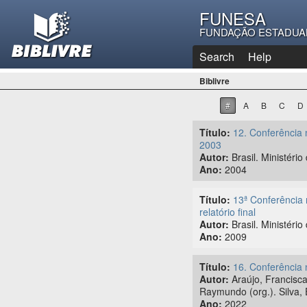
FUNESA
FUNDAÇÃO ESTADUA
Search
Help
Biblivre
#
A
B
C
D
Título:
12. Conferência 
2003
Autor:
Brasil. Ministéri
Ano:
2004
Título:
13ª Conferência 
relatório final
Autor:
Brasil. Ministéri
Ano:
2009
Título:
16. Conferência n
Autor:
Araújo, Francisca 
Raymundo (org.). Silva, 
Ano:
2022