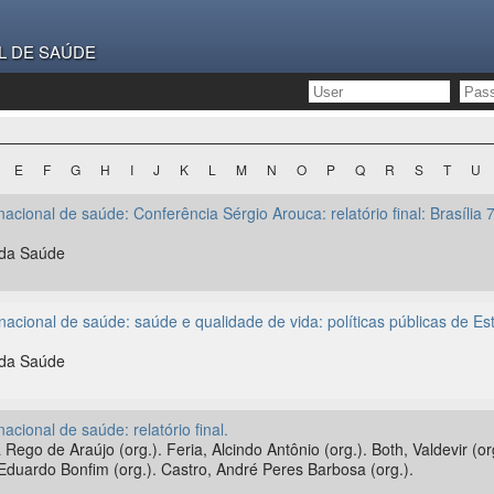
L DE SAÚDE
E
F
G
H
I
J
K
L
M
N
O
P
Q
R
S
T
U
nacional de saúde: Conferência Sérgio Arouca: relatório final: Brasíli
o da Saúde
nacional de saúde: saúde e qualidade de vida: políticas públicas de E
o da Saúde
acional de saúde: relatório final.
Rego de Araújo (org.). Feria, Alcindo Antônio (org.). Both, Valdevir (o
Eduardo Bonfim (org.). Castro, André Peres Barbosa (org.).